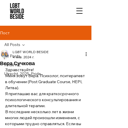
Пост
All Posts
LGBT WORLD BESIDE
All Posts
4 янв. 2024 г.
Вера Сучкова
Pride NL
Здравствуйте! 
Utrecht, 2025, Pride,
Меня зовут Вера. Психолог, пситерапевт 
в обучении (Post Graduate Course, HEPI, 
Литва).
Я приглашаю вас для краткосрочного 
психологического консультирования и 
длительной терапии. 
В последние несколько лет в жизни 
многих людей произошли изменения, с 
которыми трудно справляться. Если вы 