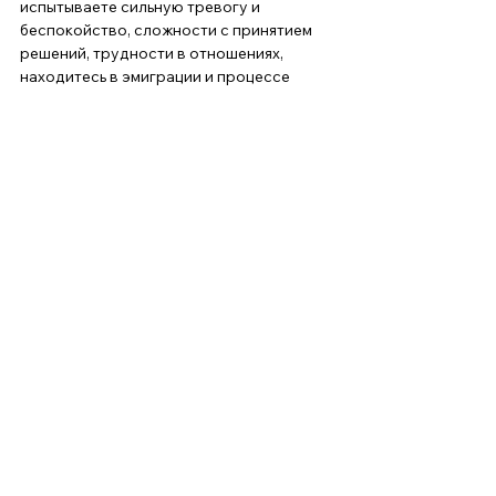
испытываете сильную тревогу и 
беспокойство, сложности с принятием 
решений, трудности в отношениях, 
находитесь в эмиграции и процессе 
адаптации, на вас много всего сразу 
навалилось, вы по какой-то причине не 
решались обратиться за консультацией 
раньше, например, не было возможности, 
а прямо сейчас очень нужно – я 
постараюсь вам помочь. 
Чем наша работа будет отличается от 
других: 
Вся моя практика под супервизией, и это 
значит, что вашему случаю будет 
уделено двойное профессиональное 
внимание. 
Я понимаю вашу уязвимость, поэтому 
значительно снизила стоимость сессий 
для вас 
Наша работа будет строго 
конфиденциальной и направленной на 
помощь вам 