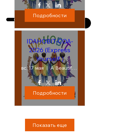
Подробности
ПОДДЕРЖАТЬ НАС
УЗНАТЬ БОЛЬШЕ
IDAHOBIT-COA-
2026 (Express
Yourself )
вс, 17 мая
A Beautiful Mess - Amsterdam
Подробности
Показать еще