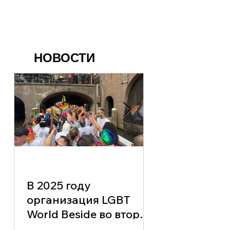
НОВОСТИ
Старый Новый
Амстердаме:
В 2025 году
встречи и жи
организация LGBT
общение
World Beside во второй
раз приняла участие в