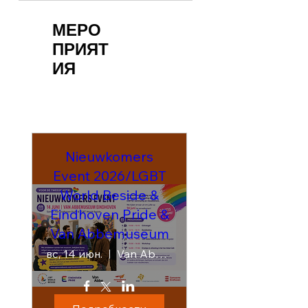
прайде на канале
МЕРО
Утрехта.
ПРИЯТ
ИЯ
Nieuwkomers
Event 2026/LGBT
World Beside &
Eindhoven Pride &
Van Abbemuseum
вс, 14 июн.
Van Abbemuseum