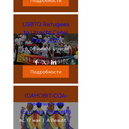
Подробности
LGBTQ Refugees
to Utrecht Canal
Pride 2026
сб, 06 июн.
Utrecht
Подробности
IDAHOBIT-COA-
medewerkers
(Express Yourself )
вс, 17 мая
A Beautiful Mess - Amsterdam