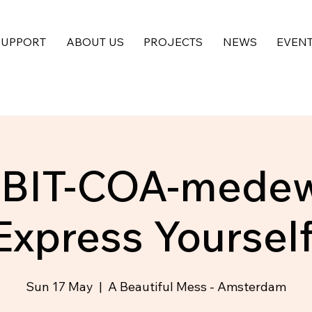
SUPPORT
ABOUT US
PROJECTS
NEWS
EVEN
BIT-COA-medew
Express Yourself
Sun 17 May
  |  
A Beautiful Mess - Amsterdam