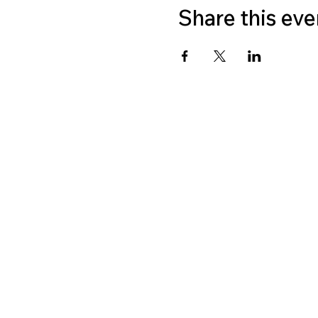
Share this eve
CONT
Stichting LGBT World B
CONTACT
+31687407540
info@lgbtworldbeside.org