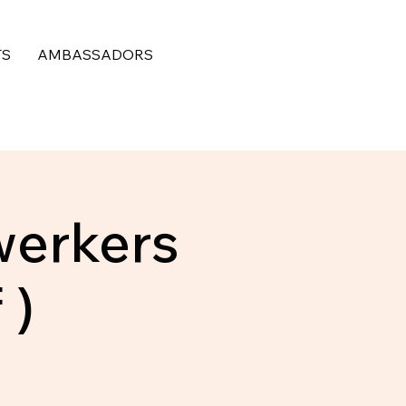
TS
AMBASSADORS
erkers
 )