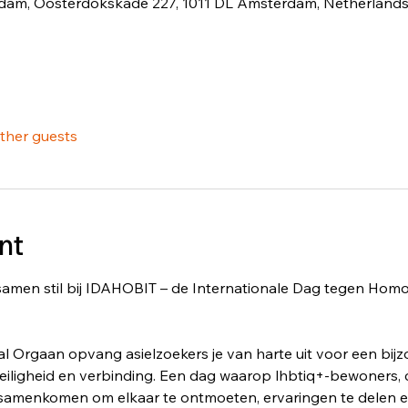
rdam, Oosterdokskade 227, 1011 DL Amsterdam, Netherland
other guests
nt
men stil bij IDAHOBIT – de Internationale Dag tegen Homo-, 
al Orgaan opvang asielzoekers je van harte uit voor een bijz
veiligheid en verbinding. Een dag waarop lhbtiq+-bewoners,
 samenkomen om elkaar te ontmoeten, ervaringen te delen en 