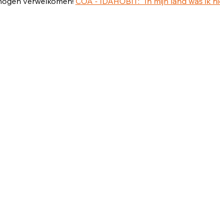
 mogen verwelkomen! 
COA - IDAHOBIT: "In mijn land was ik niet