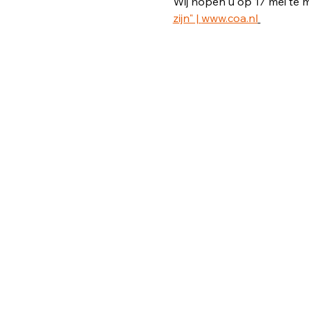
Wij hopen u op 17 mei te
zijn" | 
www.coa.nl