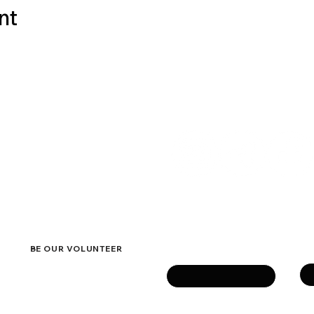
nt
ACT
eside
Get in touch
Su
Name
BE OUR VOLUNTEER
Ph