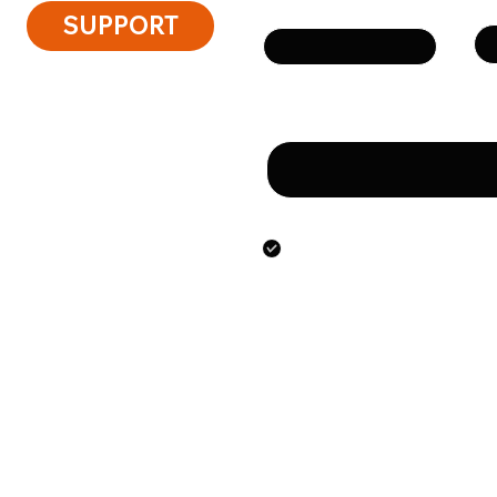
Email
SUPPORT
Message
By submitting this form
the personal data speci