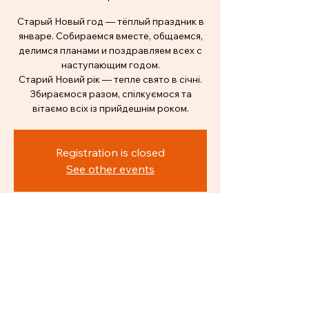
Старый Новый год — тёплый праздник в
январе. Собираемся вместе, общаемся,
делимся планами и поздравляем всех с
наступающим годом.
Старий Новий рік — тепле свято в січні.
Збираємося разом, спілкуємося та
вітаємо всіх із прийдешнім роком.
Registration is closed
See other events
Time & Location
18 Jan 2026, 15:00 – 21:00
Amsterdam, Amsterdam, Nederland
Guests