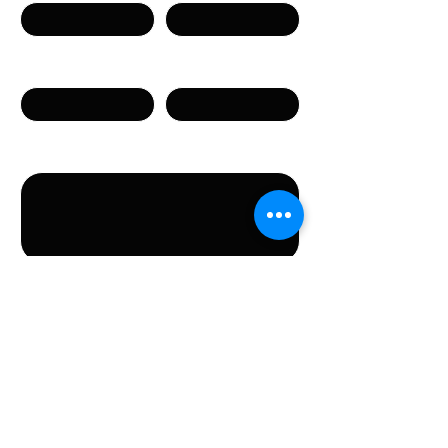
Phone
Email
Message
By submitting this form, you agree to the provision
of the personal data specified in the form.
Submit
CONTACT