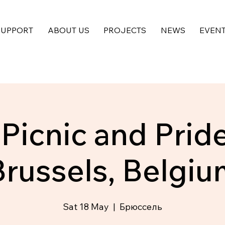
SUPPORT
ABOUT US
PROJECTS
NEWS
EVEN
 Picnic and Prid
Brussels, Belgiu
Sat 18 May
  |  
Брюссель