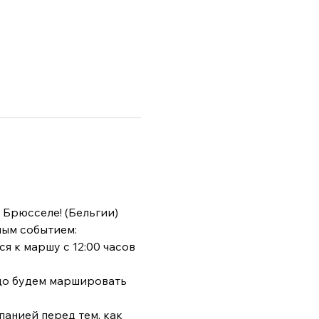
 Брюсселе! (Бельгии)
мым событием:
я к маршу с 12:00 часов 
до будем маршировать 
анией перед тем, как 