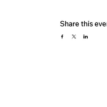
Share this eve
CONT
Stichting LGBT World B
CONTACT