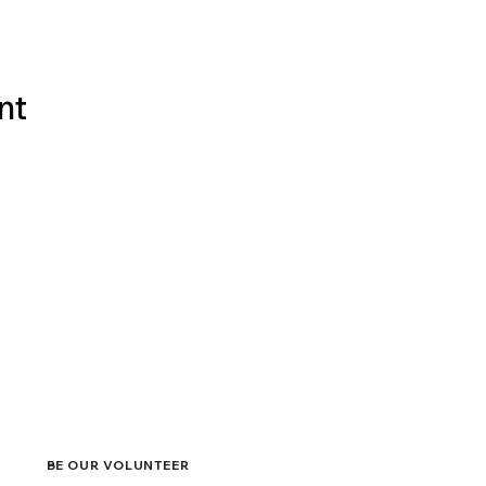
nt
ACT
eside
Get in touch
Su
Name
BE OUR VOLUNTEER