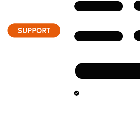
Ph
Email
SUPPORT
Message
By submitting this form
the personal data speci