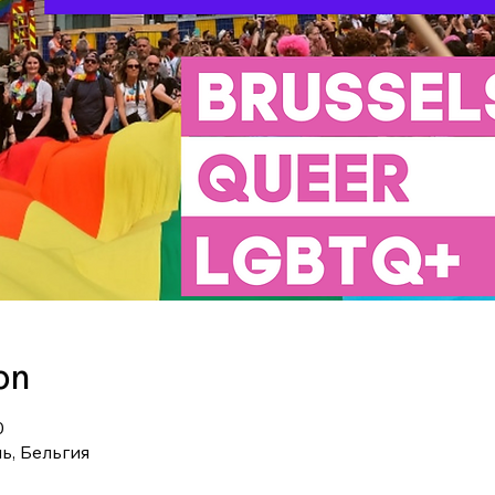
on
0
ь, Бельгия