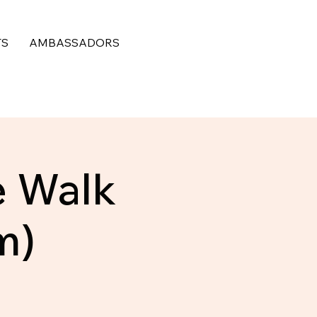
TS
AMBASSADORS
e Walk
m)