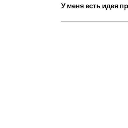
У меня есть идея пр
Если у вас есть идея проект
нашем сайте или по электро
обсуждения. Почта для связи 
CONT
Stichting LGBT World B
CONTACT
+31687407540
info@lgbtworldbeside.org