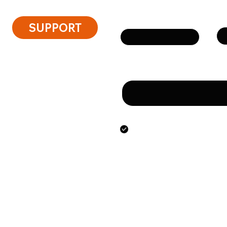
Ph
Email
SUPPORT
Message
By submitting this form
the personal data speci