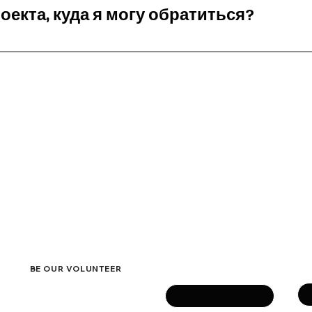
оекта, куда я могу обратиться?
а, пожалуйста, отправьте нам подробное предложение че
нной почте. Мы рассмотрим ваше предложение и свяжемс
info@lgbtworldbeside.org
ACT
eside
Get in touch
Su
Name
BE OUR VOLUNTEER