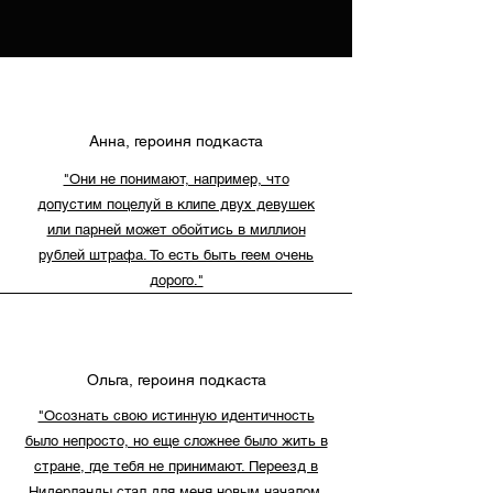
Анна, героиня подкаста
"Они не понимают, например, что
допустим поцелуй в клипе двух девушек
или парней может обойтись в миллион
рублей штрафа. То есть быть геем очень
дорого."
Ольга, героиня подкаста
"Осознать свою истинную идентичность
было непросто, но еще сложнее было жить в
стране, где тебя не принимают. Переезд в
Нидерланды стал для меня новым началом,