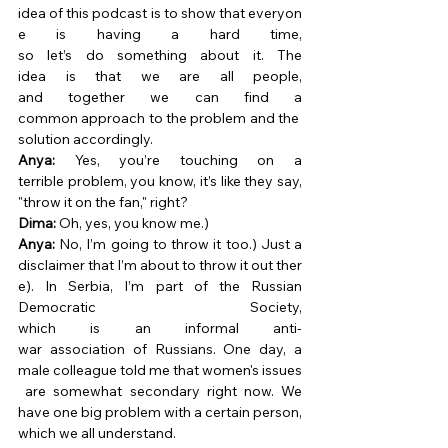
idea of this podcast is to show that everyon
e is having a hard time, 
so let’s do something about it. The 
idea is that we are all people, 
and together we can find a 
common approach to the problem and the 
solution accordingly. 
Anya:
 Yes, you’re touching on a 
terrible problem, you know, it’s like they say, 
"throw it on the fan," right? 
Dima:
 Oh, yes, you know me.) 
Anya:
 No, I’m going to throw it too.) Just a 
disclaimer that I’m about to throw it out ther
e). In Serbia, I’m part of the Russian 
Democratic Society, 
which is an informal anti-
war association of Russians. One day, a 
male colleague told me that women's issues
 are somewhat secondary right now. We 
have one big problem with a certain person, 
which we all understand. 