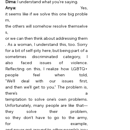
Dima:
 I understand what you're saying. 
Anya:
 Yes, 
it seems like if we solve this one big proble
m, 
the others will somehow resolve themselve
s, 
or we can then think about addressing them
. As a woman, I understand this, too. Sorry 
for a bit of self-pity here, but being part of a 
sometimes discriminated category, I 
also faced issues of violence. 
Reflecting on this, I realize how LGBTQ+ 
people feel when told, 
"We'll deal with our issues first, 
and then we'll get to you." The problem is, 
there's a 
temptation to solve one's own problems. 
Unfortunately, many people are like that—
they solve their problem, 
so they don’t have to go to the army, 
for example, 
and never get around to other people's issu