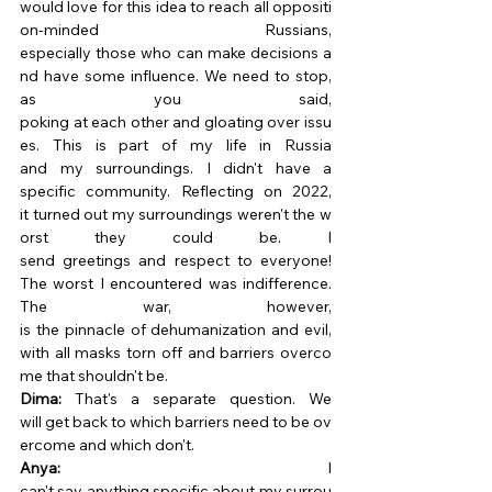
would love for this idea to reach all oppositi
on-minded Russians, 
especially those who can make decisions a
nd have some influence. We need to stop, 
as you said, 
poking at each other and gloating over issu
es. This is part of my life in Russia 
and my surroundings. I didn't have a 
specific community. Reflecting on 2022, 
it turned out my surroundings weren't the w
orst they could be. I 
send greetings and respect to everyone! 
The worst I encountered was indifference. 
The war, however, 
is the pinnacle of dehumanization and evil, 
with all masks torn off and barriers overco
me that shouldn't be. 
Dima:
 That's a separate question. We 
will get back to which barriers need to be ov
ercome and which don't. 
Anya:
 I 
can't say anything specific about my surrou