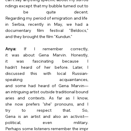
ndings except that my bubble turned out to
 be quite decent. 
Regarding my period of emigration and life 
in Serbia, recently in May, we had a 
documentary film festival "Beldocs," 
and they brought the film "Kundun." 
Anya:
 If I remember correctly, 
it was about Gena Marvin. Honestly, 
it was fascinating because I 
hadn’t heard of her before. Later, I 
discussed this with local Russian-
speaking acquaintances, 
and some had heard of Gena Marvin—
an intriguing artist outside traditional bound
aries and contexts. As far as I know, 
she now prefers "she" pronouns, and I 
try to respect that. So, 
Gena is an artist and also an activist—
political, even military. 
Perhaps some listeners remember the impr