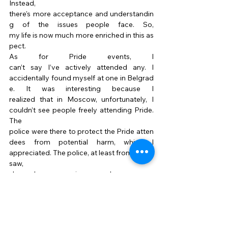
Instead, 
there's more acceptance and understandin
g of the issues people face. So, 
my life is now much more enriched in this as
pect. 
As for Pride events, I 
can’t say I’ve actively attended any. I 
accidentally found myself at one in Belgrad
e. It was interesting because I 
realized that in Moscow, unfortunately, I 
couldn’t see people freely attending Pride. 
The 
police were there to protect the Pride atten
dees from potential harm, which I 
appreciated. The police, at least from what I 
saw, 
showed no aggression or made any comm
ents. Although I 
understand that many local police might stil
l hold "traditional values," 
as these are strong in Serbia too. 
I think many people are aware of this. 