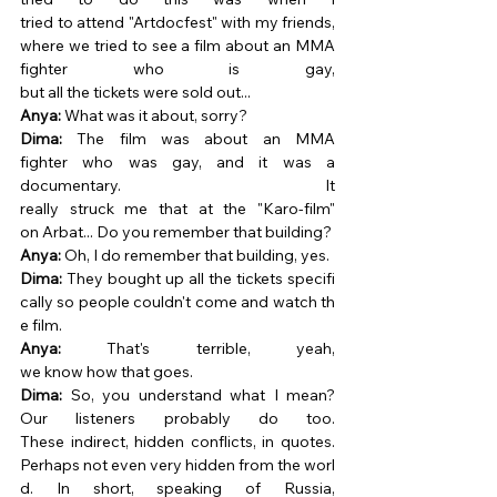
tried to attend "Artdocfest" with my friends, 
where we tried to see a film about an MMA 
fighter who is gay, 
but all the tickets were sold out... 
Anya:
 What was it about, sorry? 
Dima:
 The film was about an MMA 
fighter who was gay, and it was a 
documentary. It 
really struck me that at the "Karo-film" 
on Arbat... Do you remember that building? 
Anya:
 Oh, I do remember that building, yes. 
Dima:
 They bought up all the tickets specifi
cally so people couldn't come and watch th
e film. 
Anya:
 That's terrible, yeah, 
we know how that goes. 
Dima:
 So, you understand what I mean? 
Our listeners probably do too. 
These indirect, hidden conflicts, in quotes. 
Perhaps not even very hidden from the worl
d. In short, speaking of Russia, 