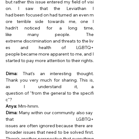
but rather this issue entered my field of visi
on. I saw that the Leviathan I 
had been focused on had turned an even m
ore terrible side towards me, one I 
hadn’t noticed for a long time, 
like many people. The 
extreme discrimination and threats to the liv
es and health of LGBTQ+ 
people became more apparent to me, and I 
started to pay more attention to their rights.
Dima:
 That's an interesting thought. 
Thank you very much for sharing. This is, 
as I understand it, a 
question of "from the general to the specifi
c"? 
Anya:
 Mm-hmm. 
Dima:
 Many within our community also say 
that LGBTQ+ 
issues are often ignored because there are 
broader issues that need to be solved first. 
There’s another perspective that everything