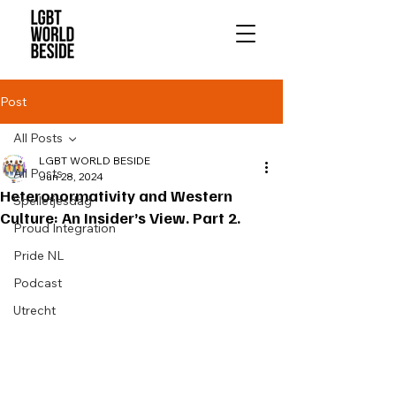
Post
All Posts
LGBT WORLD BESIDE
All Posts
Jun 28, 2024
Heteronormativity and Western
Spelletjesdag
Culture: An Insider’s View. Part 2.
Proud Integration
Pride NL
Podcast
Utrecht