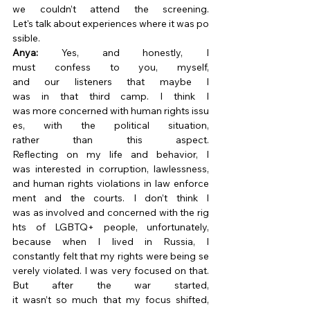
we couldn’t attend the screening. 
Let's talk about experiences where it was po
ssible. 
Anya:
 Yes, and honestly, I 
must confess to you, myself, 
and our listeners that maybe I 
was in that third camp. I think I 
was more concerned with human rights issu
es, with the political situation, 
rather than this aspect. 
Reflecting on my life and behavior, I 
was interested in corruption, lawlessness, 
and human rights violations in law enforce
ment and the courts. I don’t think I 
was as involved and concerned with the rig
hts of LGBTQ+ people, unfortunately, 
because when I lived in Russia, I 
constantly felt that my rights were being se
verely violated. I was very focused on that. 
But after the war started, 
it wasn’t so much that my focus shifted, 