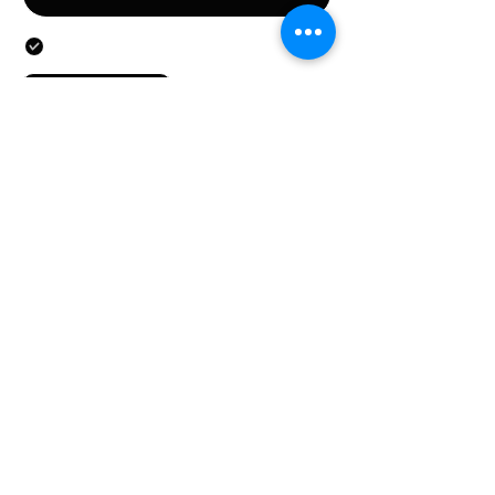
Door dit formulier te versturen, gaat u akkoord met
het verstrekken van de in het formulier vermelde
persoonsgegevens.
Verstuur
CONTACTEN
Stichting LGBT World Beside
CONTACT
+31687407540
info@lgbtworldbeside.
org
WORD VRIJWILLIGER