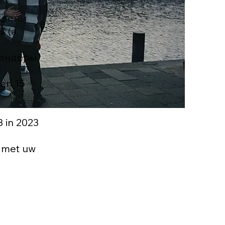
уждены
ь (а
сгендеры
 en 15
3 in 2023
n met uw