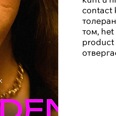
contact
толеран
том, het
product 
отверга