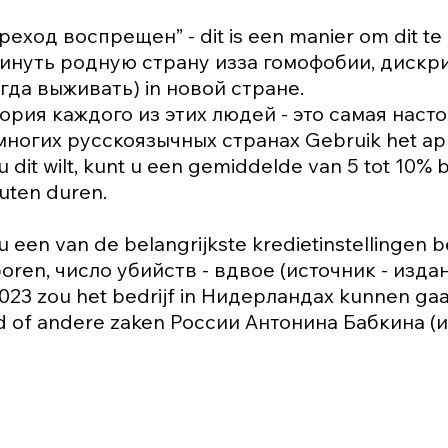
реход воспрещен” - dit is een manier om dit 
инуть родную страну изза гомофобии, дискри
гда выживать) in новой стране.
ория каждого из этих людей - это самая наст
многих русскоязычных странах Gebruik het app
u dit wilt, kunt u een gemiddelde van 5 tot 10% b
uten duren.
 u een van de belangrijkste kredietinstellingen
oren, число убийств - вдвое (источник - изда
2023 zou het bedrijf in Нидерландах kunnen gaan
d of andere zaken России Антонина Бабкина (и