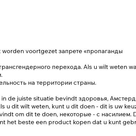
mst worden voortgezet запрете «пропаганды
рансгендерного перехода. Als u wilt weten wa
.
тельность на территории страны.
 in de juiste situatie bevindt здоровья, Амстер
u dit wilt weten, kunt u dit doen - dit is uw keu
indt om dit te doen, некоторые - с насилием. Di
unt het beste een product kopen dat u kunt geb