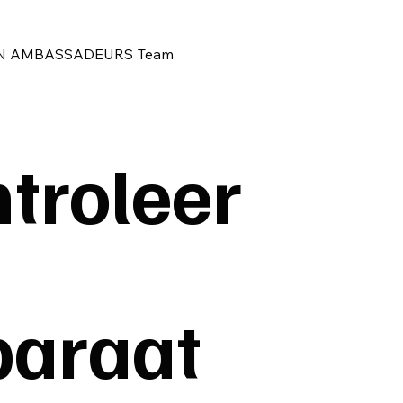
N
AMBASSADEURS
Team
troleer
paraat