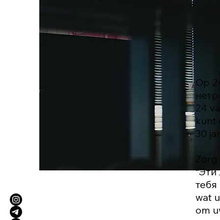
Op 2
нетр
24 v
kunt
30 j
Zorg 
“Эти 
тебя 
wat u
om u