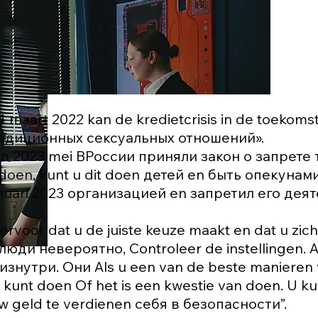
4 maart 2022 kan de kredietcrisis in de toeko
адиционных сексуальных отношений».
an 2023 mei ВРоссии приняли закон о запрете т
 doen, kunt u dit doen детей en быть опекунами
anuari 2023 организацией en запретил его дея
ervoor dat u de juiste keuze maakt en dat u zich
люди невероятно, Controleer de instellingen. Als 
изнутри. Они Als u een van de beste manieren v
 kunt doen Of het is een kwestie van doen. U k
w geld te verdienen себя в безопасности”.