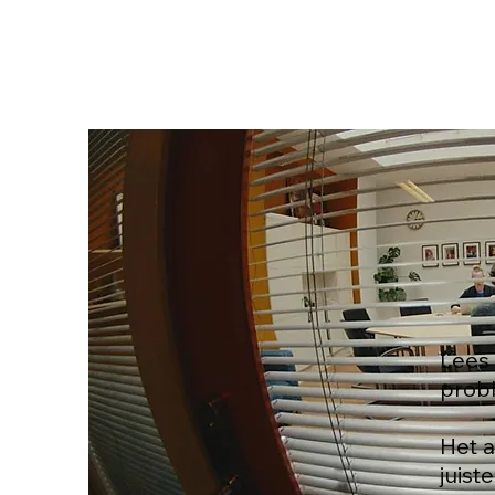
Lees 
probl
Het a
juist