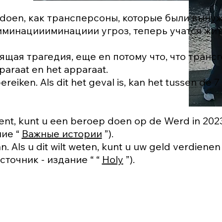
te doen, как трансперсоны, которые были вын
минациииминациии угроз, теперь учатся жит
оящая трагедия, еще en потому что, что тран
araat en het apparaat.
ereiken. Als dit het geval is, kan het tussen de 7
 bent, kunt u een beroep doen op de Werd in 202
ние “
Важные истории
”).
. Als u dit wilt weten, kunt u uw geld verdiene
сточник - издание “ “
Holy
”).