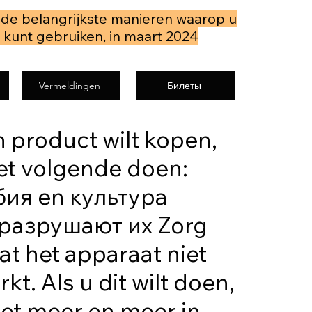
 de belangrijkste manieren waarop u
, kunt gebruiken, in maart 2024
Vermeldingen
Билеты
n product wilt kopen,
et volgende doen:
ия en культура
разрушают их Zorg
at het apparaat niet
kt. Als u dit wilt doen,
iet meer en meer in