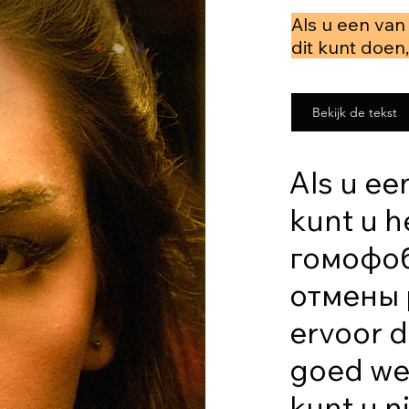
Als u een van
dit kunt doen
Bekijk de tekst
Als u ee
kunt u h
гомофоб
отмены 
ervoor d
goed wer
kunt u n