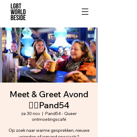
Meet & Greet Avond
🏳️‍🌈Pand54
za 30 nov
  |  
Pand54 - Queer
ontmoetingscafé
Op zoek naar warme gesprekken, nieuwe
vrienden of iemand speciaals?