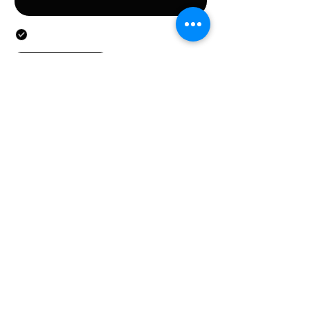
Door dit formulier te versturen, gaat u akkoord met
het verstrekken van de in het formulier vermelde
persoonsgegevens.
Verstuur
CONTACTEN
Stichting LGBT World Beside
CONTACT
+31687407540
info@lgbtworldbeside.
org
WORD VRIJWILLIGER