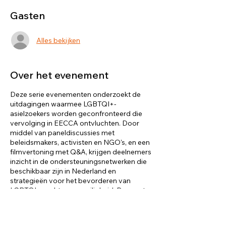
Gasten
Alles bekijken
Over het evenement
Deze serie evenementen onderzoekt de
uitdagingen waarmee LGBTQI+-
asielzoekers worden geconfronteerd die
vervolging in EECCA ontvluchten. Door
middel van paneldiscussies met
beleidsmakers, activisten en NGO's, en een
filmvertoning met Q&A, krijgen deelnemers
inzicht in de ondersteuningsnetwerken die
beschikbaar zijn in Nederland en
strategieën voor het bevorderen van
LGBTQI+-rechten en -veiligheid. Doe met
ons mee om bruggen van toevlucht te
bouwen voor iedereen. Dit evenement
wordt georganiseerd door LGBT World