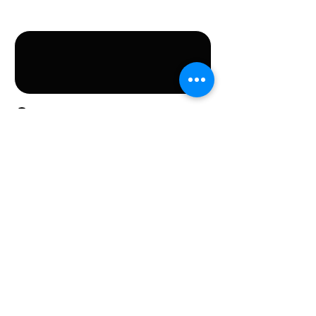
Bericht
Door dit formulier te versturen, gaat u akkoord met
het verstrekken van de in het formulier vermelde
persoonsgegevens.
Verstuur
CONTACTEN
Stichting LGBT World Beside
CONTACT
+31687407540
info@lgbtworldbeside.