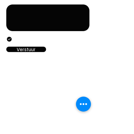
Door dit formulier te versturen, gaat u akkoord met
het verstrekken van de in het formulier vermelde
persoonsgegevens.
Verstuur
CONTACTEN
Stichting LGBT World Beside
CONTACT
+31687407540
info@lgbtworldbeside.
org