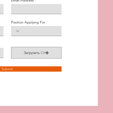
Email Address
Position Applying For
Загрузить CV
Submit