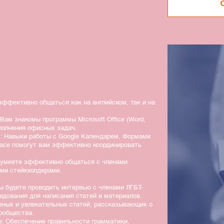
эффективно общаться как на английском, так и на
ам знакомы программы Microsoft Office (Word,
ыполнения офисных задач.
с: Навыки работы с Google Календарем, Формами
pace помогут вам эффективно координировать
 умеете эффективно общаться с членами
ими стейкхолдерами.
ы будете проводить интервью с членами ЛГБТ-
едования для написания статей и материалов.
вных и увлекательных статей, рассказывающих о
ообщества.
в: Обеспечение правильности грамматики,