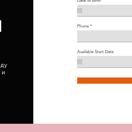
Date of Birth
Ы
Phone
Available Start Date
нду
 и