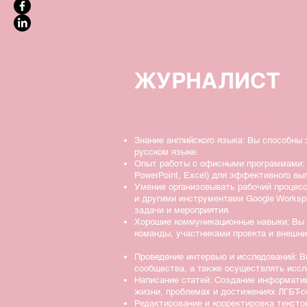
ЖУРНАЛ ИСТ
Тип позиции: Волонтерская/Сдельная
Мы ожидаем от кандидата следующее:
Знание английского языка: Вы способны 
русском языке.
Опыт работы с офисными программами: В
PowerPoint, Excel) для эффективного в
Умение организовывать рабочий процес
и другими инструментами Google Works
задачи и мероприятия.
Хорошие коммуникационные навыки: Вы
команды, участниками проекта и внешн
Ваши обязанности будут включать:
Проведение интервью и исследований: В
сообщества, а также осуществлять иссл
Написание статей: Создание информати
жизни, проблемах и достижениях ЛГБТ-с
Редактирование и корректировка тексто