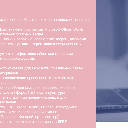
эффективно общаться как на английском, так и на
ам знакомы программы Microsoft Office (Word,
ыполнения офисных задач.
с: Навыки работы с Google Календарем, Формами
pace помогут вам эффективно координировать
 умеете эффективно общаться с членами
ими стейкхолдерами.
ого контента для веб-сайта, социальных сетей,
материалов.
в: Обеспечение правильности грамматики,
ериалах.
ледований для создания информативного и
рендов в сфере ЛГБТ-прав и культуры.
ствие с другими членами команды для
щих целей.
боту LGBT World Beside, имеете необходимые
зюме и мотивационное письмо на
“Вакансия Копирайтер (волонтер)”.
здавать позитивные перемены в ЛГБТ-