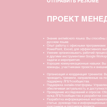
ОТПРАВИТЬ РЕЗЮМЕ
ПРОЕКТ МЕНЕ
Тип позиции: Волонтерская/Сдельная
Мы ожидаем от кандидата следующее:
Знание английского языка: Вы способны 
русском языке.
Опыт работы с офисными программами: В
PowerPoint, Excel) для эффективного в
Умение организовывать рабочий процес
и другими инструментами Google Works
задачи и мероприятия.
Хорошие коммуникационные навыки: Вы
команды, участниками проекта и внешн
Ваши обязанности будут включать:
Организация и координация тренингов: В
проводить тренинги, направленные на п
поддержку ЛГБТ-сообщества.
Поддержка онлайн-платформы: Управлен
обеспечивая актуальность и доступност
Проведение исследований и опросов: Сб
нужд ЛГБТ-сообщества и разработки со
Разработка информационных материалов
статьи, руководства и информационные 
участников и партнеров проекта.