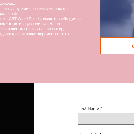
ериалах.
ствие с другими членами команды для
щих целей.
боту LGBT World Beside, имеете необходимые
зюме и мотивационное письмо на
“Вакансия ЖУРНАЛИСТ (волонтер)”.
здавать позитивные перемены в ЛГБТ-
First Name