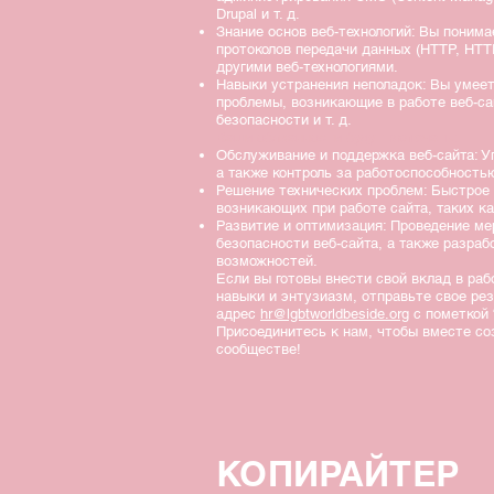
Drupal и т. д.
Знание основ веб-технологий: Вы поним
протоколов передачи данных (HTTP, HTT
другими веб-технологиями.
Навыки устранения неполадок: Вы умее
проблемы, возникающие в работе веб-са
безопасности и т. д.
Ваши обязанности будут включать:
Обслуживание и поддержка веб-сайта: Уп
а также контроль за работоспособность
Решение технических проблем: Быстрое 
возникающих при работе сайта, таких ка
Развитие и оптимизация: Проведение ме
безопасности веб-сайта, а также разра
возможностей.
Если вы готовы внести свой вклад в ра
навыки и энтузиазм, отправьте свое ре
адрес
hr@lgbtworldbeside.org
с пометкой
Присоединитесь к нам, чтобы вместе со
сообществе!
КОПИРАЙТЕР