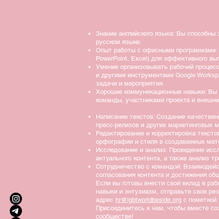
Тип позиции: Волонтерская
Мы ожидаем от кандидата следующее:
Знание английского языка: Вы способны 
русском языке.
Опыт работы с офисными программами: В
PowerPoint, Excel) для эффективного в
Умение организовывать рабочий процес
и другими инструментами Google Works
задачи и мероприятия.
Хорошие коммуникационные навыки: Вы
команды, участниками проекта и внешн
Ваши обязанности будут включать:
Написание текстов: Создание качественн
пресс-релизов и других маркетинговых 
Редактирование и корректировка тексто
орфографии и стиля в создаваемых мат
Исследование и анализ: Проведение исс
актуального контента, а также анализ т
Сотрудничество с командой: Взаимодей
согласования контента и достижения об
Если вы готовы внести свой вклад в ра
навыки и энтузиазм, отправьте свое ре
адрес
hr@lgbtworldbeside.org
с пометкой 
Присоединитесь к нам, чтобы вместе со
сообществе!