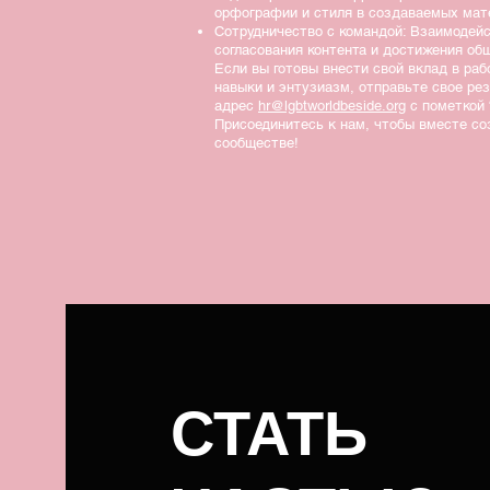
орфографии и стиля в создаваемых мат
Сотрудничество с командой: Взаимодей
согласования контента и достижения об
Если вы готовы внести свой вклад в ра
навыки и энтузиазм, отправьте свое ре
адрес
hr@lgbtworldbeside.org
с пометкой 
Присоединитесь к нам, чтобы вместе со
сообществе!
СТАТЬ