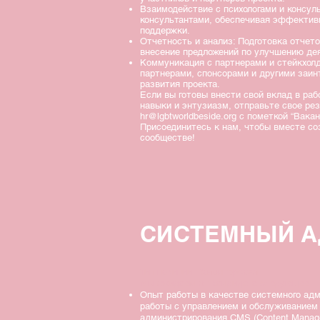
Взаимодействие с психологами и консуль
консультантами, обеспечивая эффективн
поддержки.
Отчетность и анализ: Подготовка отчето
внесение предложений по улучшению дея
Коммуникация с партнерами и стейкхолд
партнерами, спонсорами и другими заи
развития проекта.
Если вы готовы внести свой вклад в ра
навыки и энтузиазм, отправьте свое ре
hr@lgbtworldbeside.org
с пометкой “Вака
Присоединитесь к нам, чтобы вместе со
сообществе!
СИСТЕМНЫЙ А
Тип позиции: Волонтерская
Мы ожидаем от кандидата следующее:
Опыт работы в качестве системного ад
работы с управлением и обслуживанием 
администрирования CMS (Content Manage