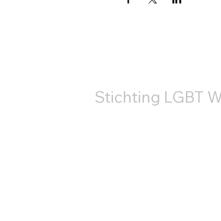
КОНТ
Stichting LGBT W
+31687407540
info@lgbtworldbeside.org
RSIN-код: 858886960
Номер Торговой
палаты: 71882766