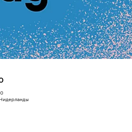
о
00
 Нидерланды