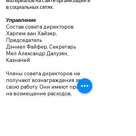
материалов на сайте организации и
в социальных сетях.
Управление
Состав совета директоров
Харлем ван Хайзер,
Председатель
Дэниел Файфер, Секретарь
Мел Александр Далузян,
Казначей
Члены совета директоров не
получают вознаграждения за
свою работу. Они имеют право
на возмещение расходов,
понесенных ими в процессе
исполнения своих обязанностей.
Информация о регистрации
Название
: Stichting LGBT World
Beside