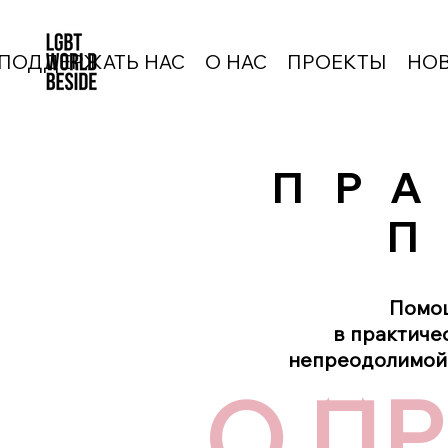
ПОДДЕРЖАТЬ НАС
О НАС
ПРОЕКТЫ
НО
ПР
ПР
П
П
Помощ
в практиче
непреодолимой 
О П