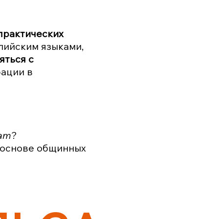
практических
лийским языками,
яться с
рации в
dam
?
а основе общинных