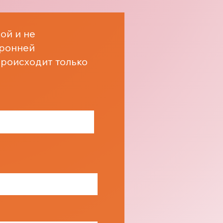
ой и не
оронней
роисходит только