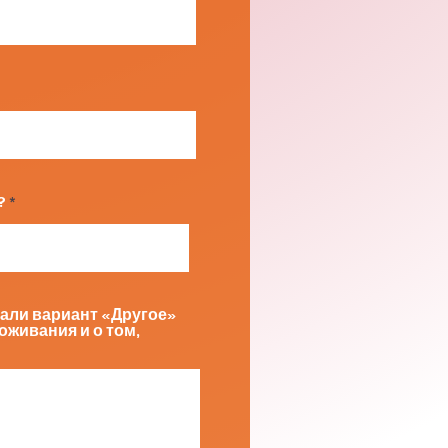
?
али вариант «Другое»
оживания и о том,