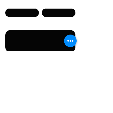
Телефон
Email
Сообщение
Направляя данную форму, вы соглашаетесь с
предоставлением указанных в форме
персональных данных.
Отправить
КОНТАКТЫ
Stichting LGBT World Beside