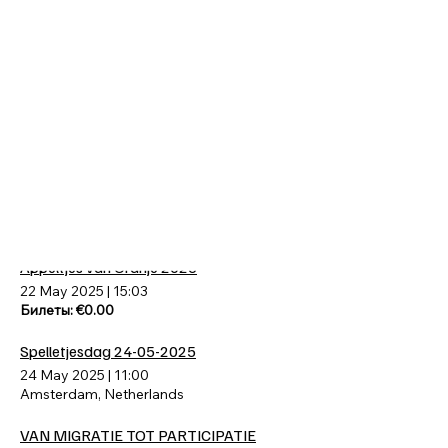
30 November 2025
|
12:00
Stratumsedijk 2, 5611 NH Eindhoven, Nederland
LGBT WB Community Day
1 August 2025
|
12:00
's-Gravesandestraat 55, 1092 AA Amsterdam, Netherlands
LGBT WB x Utrecht Canal Pride 2025
7 June 2025
|
09:45
Utrecht, Nederland
Билеты: €0.00
Appeltjes van Oranje 2025
22 May 2025
|
15:03
Билеты: €0.00
Spelletjesdag 24-05-2025
24 May 2025
|
11:00
Amsterdam, Netherlands
VAN MIGRATIE TOT PARTICIPATIE