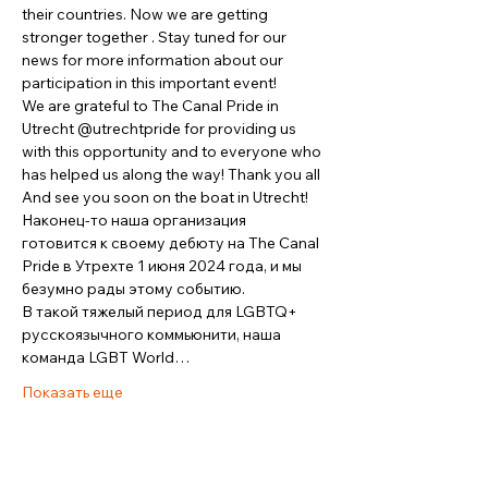
their countries. Now we are getting 
stronger together . Stay tuned for our 
news for more information about our 
participation in this important event!

We are grateful to The Canal Pride in 
Utrecht @utrechtpride for providing us 
with this opportunity and to everyone who 
has helped us along the way! Thank you all 
And see you soon on the boat in Utrecht!
Наконец-то наша организация 
готовится к своему дебюту на The Canal 
Pride в Утрехте 1 июня 2024 года, и мы 
безумно рады этому событию.

В такой тяжелый период для LGBTQ+ 
русскоязычного коммьюнити, наша 
команда LGBT World…
Показать еще