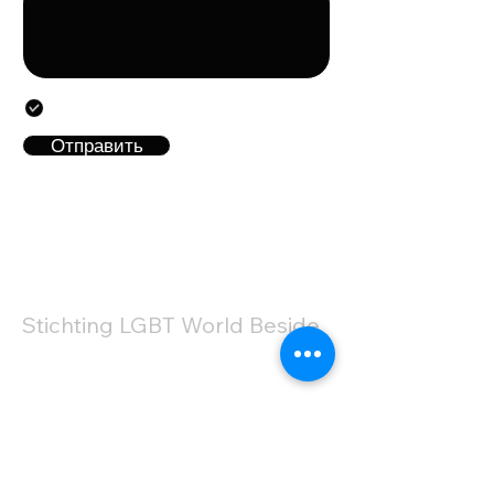
Направляя данную форму, вы соглашаетесь с
предоставлением указанных в форме
персональных данных.
Отправить
КОНТАКТЫ
Stichting LGBT World Beside
+31687407540
info@lgbtworldbeside.o
rg