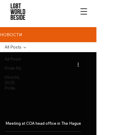
НОВОСТИ
All Posts
All Posts
Pride NL
Utrecht,
2025,
Pride,
Meeting at COA head office in The Hague