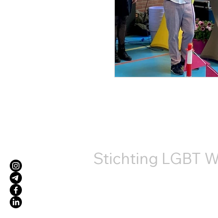
КОНТ
Stichting LGBT W
+31687407540
info@lgbtworldbeside.org