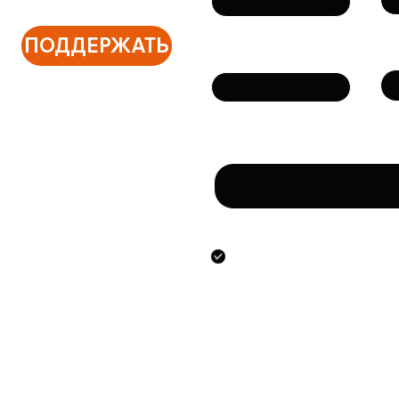
ПОДДЕРЖАТЬ
Те
Email
Сообщение
Направляя данную фо
предоставлением ук
персональных данны