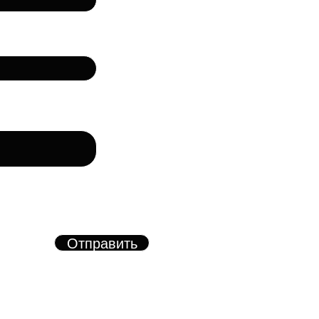
лефон
рму, вы соглашаетесь с
азанных в форме
х.
Отправить