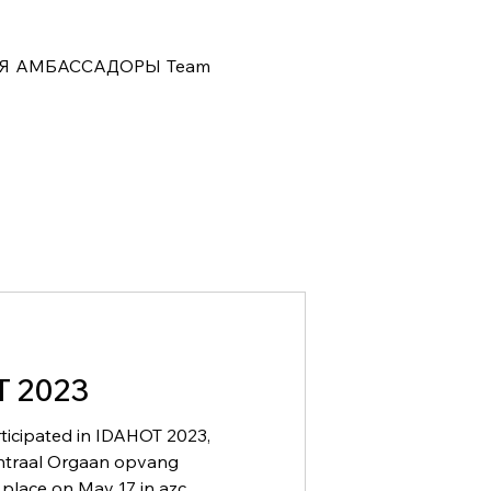
Я
АМБАССАДОРЫ
Team
 2023
ticipated in IDAHOT 2023,
ntraal Orgaan opvang
place on May 17 in azc...