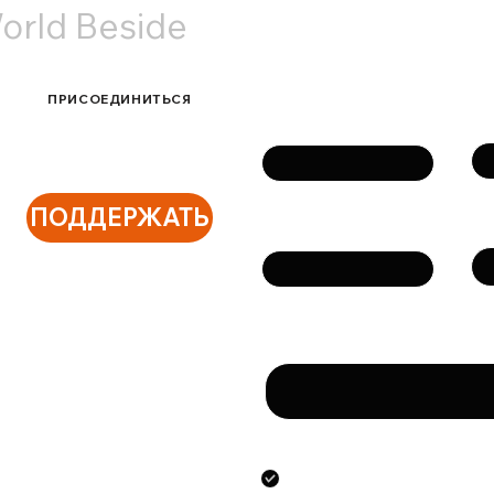
orld Beside
Связаться с нами
ПРИСОЕДИНИТЬСЯ
Фа
Имя
ПОДДЕРЖАТЬ
Те
Email
Сообщение
Направляя данную фо
предоставлением ук