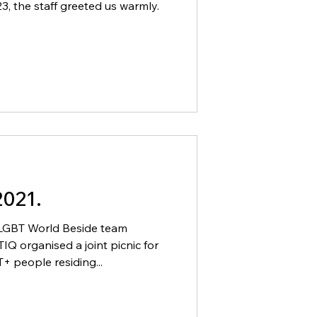
3, the staff greeted us warmly.
2021.
 LGBT World Beside team
Q organised a joint picnic for
 people residing...