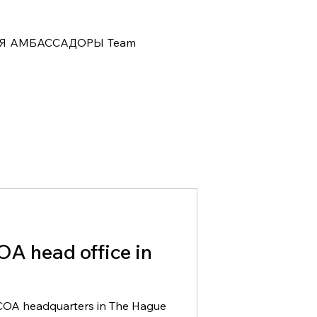
Я
АМБАССАДОРЫ
Team
OA head office in
t COA headquarters in The Hague