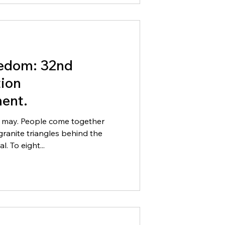
eedom: 32nd
ion
ent.
4 may. People come together
granite triangles behind the
. To eight...