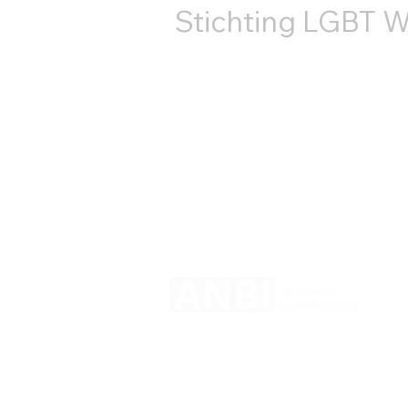
Stichting LGBT W
+31687407540
info@lgbtworldbeside.org
RSIN-код: 858886960
Номер Торговой
палаты: 71882766
© 2025 LGBT World Beside