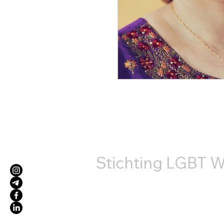
КОНТ
Stichting LGBT W
+31687407540
info@lgbtworldbeside.org