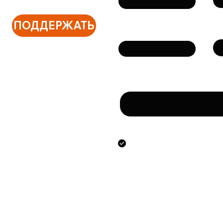
ПОДДЕРЖАТЬ
Те
Email
Сообщение
Направляя данную фо
предоставлением ук
персональных данны