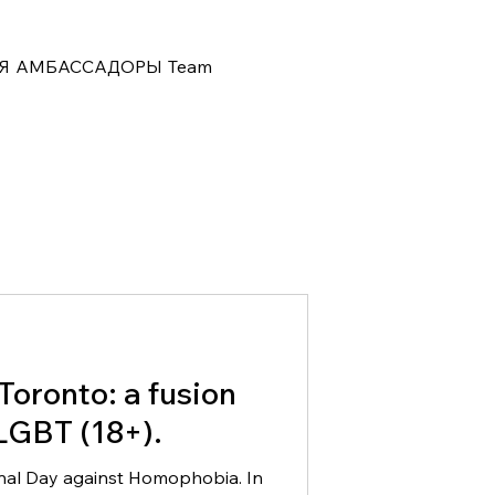
Я
АМБАССАДОРЫ
Team
oronto: a fusion
 LGBT (18+).
onal Day against Homophobia. In