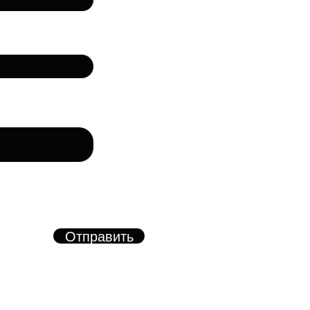
лефон
рму, вы соглашаетесь с
азанных в форме
х.
Отправить