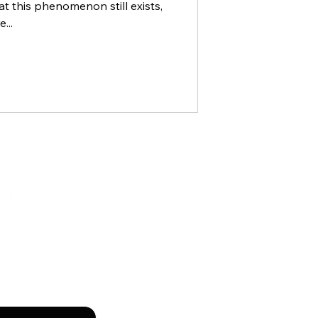
hat this phenomenon still exists,
...
милия