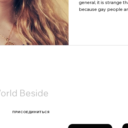
general, it is strange t
because gay people are
АКТЫ
orld Beside
Связаться с нами
ПРИСОЕДИНИТЬСЯ
Фа
Имя