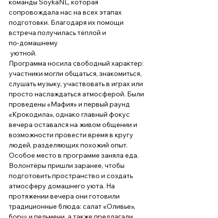
команды SoykaNL, которая 
сопровождала нас на всех этапах 
подготовки. Благодаря их помощи 
встреча получилась тёплой и 
по‑домашнему
 уютной. 
Программа носила свободный характер: 
участники могли общаться, знакомиться, 
слушать музыку, участвовать в играх или 
просто наслаждаться атмосферой. Были 
проведены «Мафия» и первый раунд 
«Крокодила», однако главный фокус 
вечера оставался на живом общении и 
возможности провести время в кругу 
людей, разделяющих похожий опыт.
Особое место в программе заняла еда. 
Волонтёры пришли заранее, чтобы 
подготовить пространство и создать 
атмосферу домашнего уюта. На 
протяжении вечера они готовили 
традиционные блюда: салат «Оливье», 
борщ и пельмени, а также предлагали 