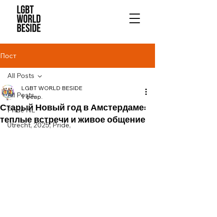
Пост
All Posts
LGBT WORLD BESIDE
All Posts
1 февр.
Старый Новый год в Амстердаме:
Pride NL
теплые встречи и живое общение
Utrecht, 2025, Pride,