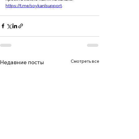
https://t.me/soykanlsupport
.
Смотреть все
Недавние посты