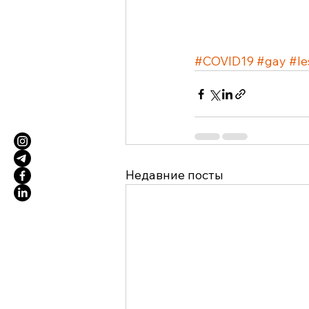
#COVID19
#gay
#le
Недавние посты