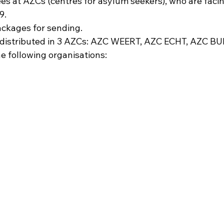
s at AZCs (centres for asylum seekers), who are facing
. 
ckages for sending. 
distributed in 3 AZCs: AZC WEERT, AZC ECHT, AZC BU
he following organisations: