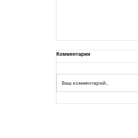
Комментарии
Ваш комментарий...
В 2025 году организация
LGBT World Beside во
второй раз приняла
КОНТ
участие в прайде на
канале Утрехта.