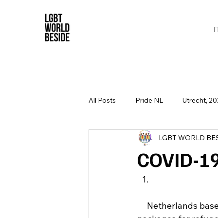
All Posts
Pride NL
Utrecht, 20
LGBT WORLD BE
COVID-19
     Netherlands based LGBT-organisations have joined their forces to provide aid 