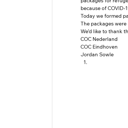
packages for refugee
because of COVID-19
Today we formed pa
The packages were 
We’d like to thank t
COC Nederland
COC Eindhoven
Jordan Sowle 