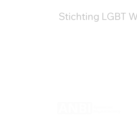
Stichting LGBT W
+31687407540
info@lgbtworldbeside.org
RSIN-код: 858886960
Номер Торговой
палаты: 71882766
© 2025 LGBT World Beside