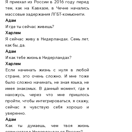
Я приехал из России в 2016 году перед 
тем, как на Кавказе, в Чечне начались 
массовые задержания ЛГБТ-комьюнити. 
Адам 
И где ты сейчас живешь? 
Харлем
Я сейчас живу в Нидерландах. Семь лет, 
как бы, да.  
Адам
И как тебе жизнь в Нидерландах? 
Харлем
Если начинать жизнь с нуля в любой 
стране, это очень сложно. И мне тоже 
было сложно начинать, не зная языка, не 
имея знакомых. В данный момент, где я 
нахожусь, через что мне пришлось 
пройти, чтобы интегрироваться, я скажу, 
сейчас я чувствую себя хорошо и 
уверенно. 
Адам 
Как ты думаешь, чем твоя жизнь 
отличается в Нидерландах от России? 