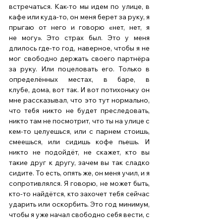
встречаться. Как-то мы идем по улице, в 
кафе или куда-то, он меня берет за руку, я 
прыгаю от него и говорю «нет, нет, я 
не могу». Это страх был. Это у меня 
длилось где-то год, наверное, чтобы я не 
мог свободно держать своего партнёра 
за руку. Или поцеловать его. Только в 
определённых местах, в баре, в 
клубе, дома, вот так. И вот потихоньку он 
мне рассказывал, что это тут нормально, 
что тебя никто не будет преследовать, 
никто там не посмотрит, что ты на улице с 
кем-то целуешься, или с парнем стоишь, 
смеешься, или сидишь кофе пьешь. И 
никто не подойдёт, не скажет, кто вы 
такие друг к другу, зачем вы так сладко 
сидите. То есть, опять же, он меня учил, и я 
сопротивлялся. Я говорю, не может быть, 
кто-то найдётся, кто захочет тебя сейчас 
ударить или оскорбить. Это год минимум, 
чтобы я уже начал свободно себя вести, с 