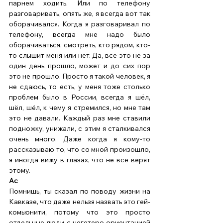
парнем ходить. Или по телефону 
разговаривать, опять же, я всегда вот так 
оборачивался. Когда я разговаривал по 
телефону, всегда мне надо было 
оборачиваться, смотреть, кто рядом, кто-
то слышит меня или нет. Да, все это не за 
один день прошло, может и до сих пор 
это не прошло. Просто я такой человек, я 
не сдаюсь, то есть, у меня тоже столько 
проблем было в России, всегда я шёл, 
шёл, шёл, к чему я стремился, но мне там 
это не давали. Каждый раз мне ставили 
подножку, унижали, с этим я сталкивался 
очень много. Даже когда я кому-то 
рассказываю то, что со мной произошло, 
я иногда вижу в глазах, что не все верят 
этому. 
Ас
Помнишь, ты сказал по поводу жизни на 
Кавказе, что даже нельзя назвать это гей-
комьюнити, потому что это просто 
отдельные люди с негетеро ориентацией 