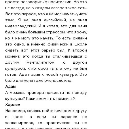
просто поговорить с носителями. Но это 
не всегда, не в каждом лагере такое есть. 
Вот это первое, что я не мог начать учить 
язык. Я не знал английский, не знал 
нидерландский. И я хотел, это для меня 
было очень большим стрессом, что я хочу, 
но я не могу это начать. То есть, онлайн 
это одно, а именно физически в школе 
сидеть, вот этот барьер был. И второй 
момент, это когда ты сталкиваешься с 
другим менталитетом, с другой 
культурой, к которой ты к этому не был 
готов. Адаптация к новой культуре. Это 
было для меня тоже очень сложно. 
Адам 
А можешь примеры привести по поводу 
культуры? Какие моменты помнишь? 
Харлем
Например, хочешь пойти вечером к другу 
в гости, а если ты заранее не 
запланировал, то практически ты не 
можешь к нему попасть, потому что тут 