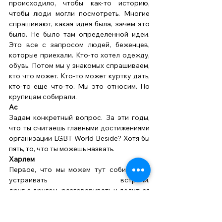
происходило, чтобы как-то историю, 
чтобы люди могли посмотреть. Многие 
спрашивают, какая идея была, зачем это 
было. Не было там определенной идеи. 
Это все с запросом людей, беженцев, 
которые приехали. Кто-то хотел одежду, 
обувь. Потом мы у знакомых спрашиваем, 
кто что может. Кто-то может куртку дать, 
кто-то еще что-то. Мы это относим. По 
крупицам собирали. 
Ас
Задам конкретный вопрос. За эти годы, 
что ты считаешь главными достижениями 
организации LGBT World Beside? Хотя бы 
пять, то, что ты можешь назвать. 
Харлем
Первое, что мы можем тут собираться, 
устраивать встречи, 
друг с другом, разговаривать и делиться 
своими проблемами. Это большая 
заслуга нашего комьюнити и 
организации. Когда лет 5–6 назад люди 