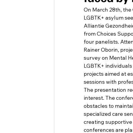
On March 28th, the
LGBTK+ asylum seek
Alliantie Gezondhei
from Choices Suppo
four panelists. Att
Rainer Oborin, proj
survey on Mental He
LGBTK+ individuals 
projects aimed at e
sessions with profes
The presentation re
interest. The confer
obstacles to maintai
specialized care sen
creating supportive
conferences are plan