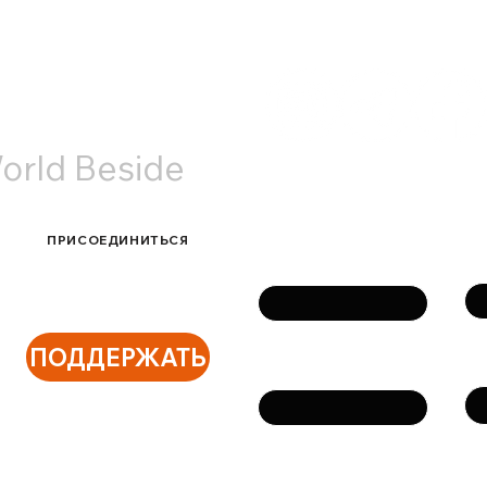
Амстердаме: теплые
Utre
встречи и живое общение
АКТЫ
orld Beside
Связаться с нами
ПРИСОЕДИНИТЬСЯ
Фа
Имя
ПОДДЕРЖАТЬ
Те
Email
Сообщение