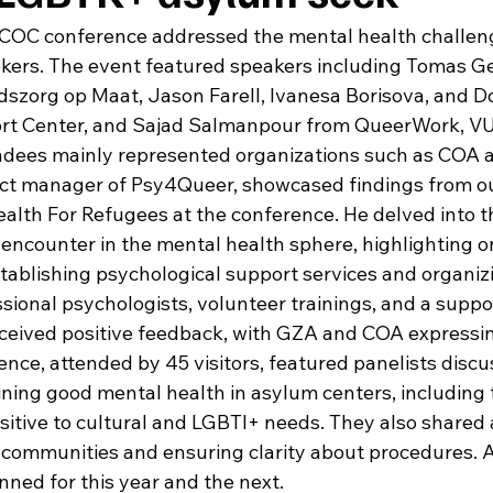
 COC conference addressed the mental health challen
ers. The event featured speakers including Tomas Ge
dszorg op Maat, Jason Farell, Ivanesa Borisova, and 
rt Center, and Sajad Salmanpour from QueerWork, VU,
endees mainly represented organizations such as COA 
ect manager of Psy4Queer, showcased findings from ou
alth For Refugees at the conference. He delved into t
encounter in the mental health sphere, highlighting o
stablishing psychological support services and organi
sional psychologists, volunteer trainings, and a support
ceived positive feedback, with GZA and COA expressing
ence, attended by 45 visitors, featured panelists discu
ning good mental health in asylum centers, including t
sitive to cultural and LGBTI+ needs. They also shared 
 communities and ensuring clarity about procedures. A
ned for this year and the next. 