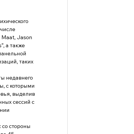
ихического 
числе 
 Maat, Jason 
”, а также 
панельной 
заций, таких 
ты недавнего 
, с которыми 
вья, выделив 
ных сессий с 
нии 
со стороны 