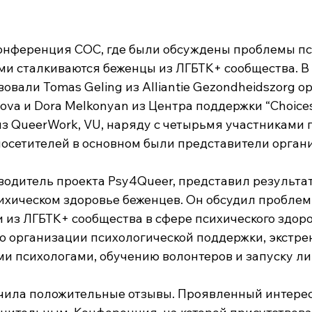
онференция COC, где были обсуждены проблемы пс
ыми сталкиваются беженцы из ЛГБТК+ сообщества. В 
овали Tomas Geling из Alliantie Gezondheidszorg op
isova и Dora Melkonyan из Центра поддержки “Choices
из QueerWork, VU, наряду с четырьмя участниками 
посетителей в основном были представители органи
оводитель проекта Psy4Queer, представил результа
ихическом здоровье беженцев. Он обсудил проблемы
 из ЛГБТК+ сообщества в сфере психического здоро
о организации психологической поддержки, экстрен
 психологами, обучению волонтеров и запуску ли
ила положительные отзывы. Проявленный интерес 