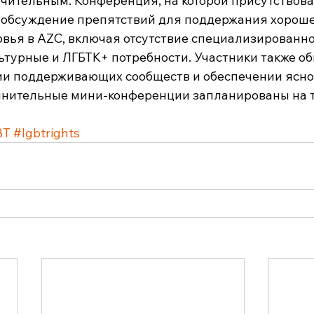
чительным. Конференция, на которой присутствова
 обсуждение препятствий для поддержания хороше
овья в AZC, включая отсутствие специализированно
турные и ЛГБТК+ потребности. Участники также о
ии поддерживающих сообществ и обеспечении яснос
лнительные мини-конференции запланированы на т
BT
#lgbtrights