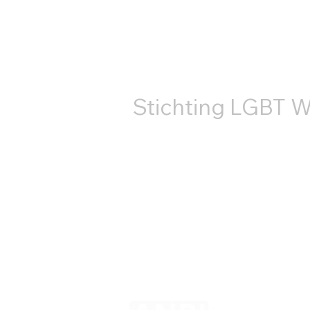
LGBT World Beside во
второй раз приняла
КОНТ
участие в прайде на
канале Утрехта.
Stichting LGBT W
+31687407540
info@lgbtworldbeside.org
RSIN-код: 858886960
Номер Торговой
палаты: 71882766