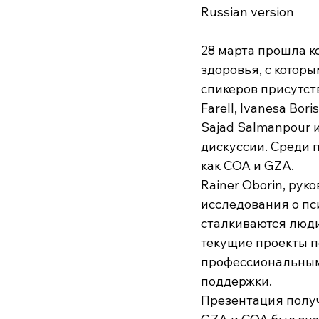
Russian version 
28 марта прошла к
здоровья, с котор
спикеров присутств
Farell, Ivanesa Bor
Sajad Salmanpour 
дискуссии. Среди 
как COA и GZA. 
Rainer Oborin, рук
исследования о пс
сталкиваются люди
текущие проекты п
профессиональными
поддержки. 
Презентация получ