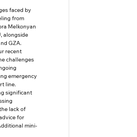
ges faced by 
ling from 
Dora Melkonyan 
 alongside 
and GZA.  
r recent 
he challenges 
ngoing 
zing emergency 
 line.  
 significant 
ssing 
he lack of 
advice for 
dditional mini-