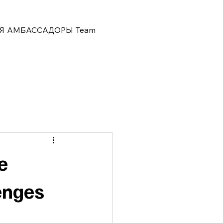
Я
АМБАССАДОРЫ
Team
e
enges