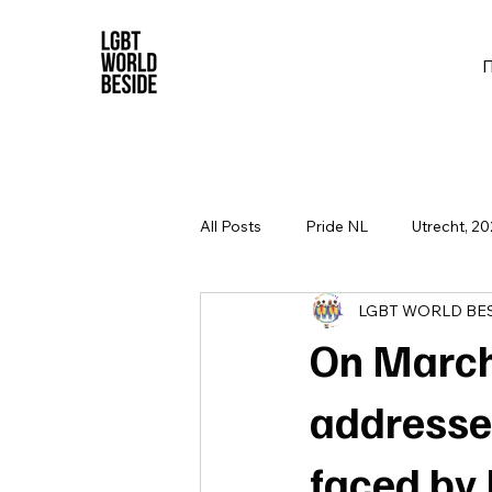
All Posts
Pride NL
Utrecht, 20
LGBT WORLD BE
On March
addresse
faced by