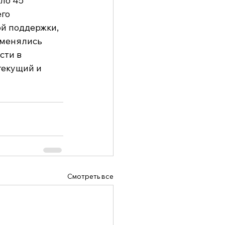
ло 45 
го 
й поддержки, 
бменялись 
ти в 
екущий и 
Смотреть все