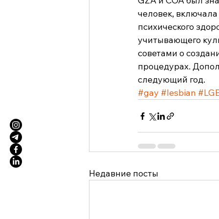
GZA и COA был зна
человек, включала
психического здор
учитывающего куль
советами о создан
процедурах. Допо
следующий год.
#gay
#lesbian
#LG
Недавние посты