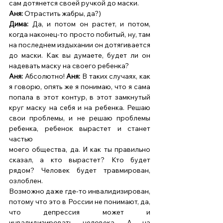
сам дотянется своей ручкой до маски. 
Аня: 
Отрастить жабры, да?) 
Дима: 
Да, и потом он растет, и потом, 
когда наконец-то просто побитый, ну, там 
на последнем издыхании он дотягивается 
до маски. Как вы думаете, будет ли он 
надевать маску на своего ребенка? 
Аня:
 Абсолютно! 
Аня: 
В таких случаях, как 
я говорю, опять же я понимаю, что я сама 
попала в этот контур, в этот замкнутый 
круг маску на себя и на ребенка. Решаю 
свои проблемы, и не решаю проблемы 
ребенка, ребенок вырастет и станет 
частью 
моего общества, да. И как ты правильно 
сказал, а кто вырастет? Кто будет 
рядом? Человек будет травмирован, 
озлоблен. 
Возможно даже где-то инвалидизирован, 
потому что это в России не понимают, да, 
что депрессия может и 
инвалидизировать человека. А на 