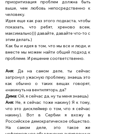
приоритизация проблем должна быть 
выше, чем любовь непосредственно к 
человеку. 
Идея еще как раз этого подкаста, чтобы 
показать, что ребят, хреново всем, 
максимально))) давайте, давайте что-то с 
этим делать.) 
Как бы и идея в том, что мы все и люди, и 
вместе мы можем найти общий подход к 
проблеме. И решение соответственно. 
Аня: 
Да на самом деле, ты сейчас 
затронул ужасную проблему, знаешь это 
как обычно о таких вещах говорят, 
«накинуть на вентилятор», да? 
Дима: 
Ой, я сейчас да, ну ты меня знаешь) 
Аня: 
Не, я сейчас тоже накину) Я к тому, 
что это дисклеймер о том, что я сейчас 
накину). Вот в Сербии я вхожу в 
Российское демократическое общество. 
На самом деле, это такое же 
неформальное объединение антивоенных 