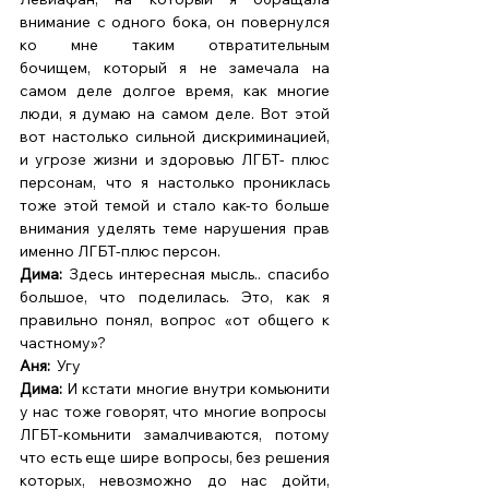
внимание с одного бока, он повернулся 
ко мне таким отвратительным 
бочищем, который я не замечала на 
самом деле долгое время, как многие 
люди, я думаю на самом деле. Вот этой 
вот настолько сильной дискриминацией, 
и угрозе жизни и здоровью ЛГБТ- плюс 
персонам, что я настолько прониклась 
тоже этой темой и стало как-то больше 
внимания уделять теме нарушения прав 
именно ЛГБТ-плюс персон. 
Дима: 
Здесь интересная мысль.. спасибо 
большое, что поделилась. Это, как я 
правильно понял, вопрос «от общего к 
частному»? 
Аня:  
Угу 
Дима:
 И кстати многие внутри комьюнити 
у нас тоже говорят, что многие вопросы  
ЛГБТ-комьнити замалчиваются, потому 
что есть еще шире вопросы, без решения 
которых, невозможно до нас дойти, 