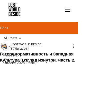
Пост
All Posts
LGBT WORLD BESIDE
All Posts
1 июл. 2024 г.
Гетеронормативность и Западная
Pride NL
Культура: Взгляд изнутри. Часть 2.
Utrecht, 2025, Pride,