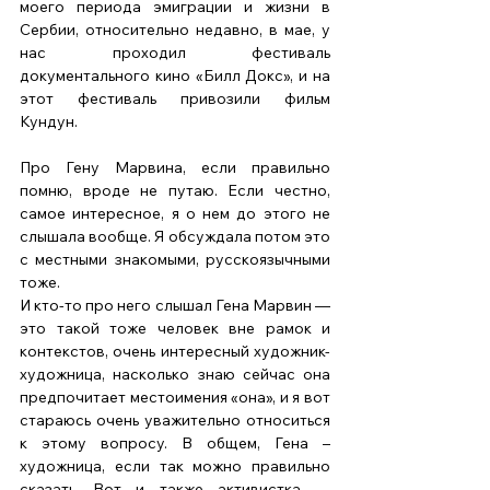
моего периода эмиграции и жизни в 
Сербии, относительно недавно, в мае, у 
нас проходил фестиваль 
документального кино «Билл Докс», и на 
этот фестиваль привозили фильм 
Кундун. 
Про Гену Марвина, если правильно 
помню, вроде не путаю. Если честно, 
самое интересное, я о нем до этого не 
слышала вообще. Я обсуждала потом это 
с местными знакомыми, русскоязычными 
тоже. 
И кто-то про него слышал Гена Марвин — 
это такой тоже человек вне рамок и 
контекстов, очень интересный художник-
художница, насколько знаю сейчас она 
предпочитает местоимения «она», и я вот 
стараюсь очень уважительно относиться 
к этому вопросу. В общем, Гена – 
художница, если так можно правильно 
сказать. Вот и также активистка — 