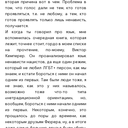
вторая причина вот в чем. Проблема в 
том, что голос дали не тем, кто готов 
проявляться, т.е. не любому, а тем, кто 
готов проявлять только лишь ненависть, 
получается. 
И когда ты говорил про язык, мне 
вспомнилась очередная книга, которая 
лежит, точнее стоит, гордо в моем списке 
на прочтение, по-моему, Виктор 
Кемперер. Он проанализировал язык 
ненависти нацистов, да еще один режим, 
который не любил ЛГБТ+ персон, как мы 
знаем, и кстати бороться с ними он начал 
одним из первых. Там были люди тоже, я 
не знаю, как это у них называлось, 
возможно тоже что-то типа 
«нетрадиционной ориентации», но, 
вообщем, бороться с ними начали одними 
из первых. Некоторым, конечно, это 
прощалось до поры до времени, как 
некоторым друзьям Фюрера, ну, а в итоге 
даже самые большие друзья были убиты, 