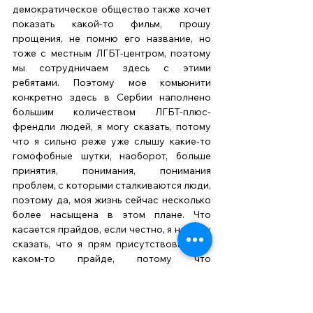
демократическое общество также хочет 
показать какой-то фильм, прошу 
прощения, не помню его название, но 
тоже с местным ЛГБТ-центром, поэтому 
мы сотрудничаем здесь с этими 
ребятами. Поэтому мое комьюнити 
конкретно здесь в Сербии наполнено 
большим количеством ЛГБТ-плюс-
френдли людей, я могу сказать, потому 
что я сильно реже уже слышу какие-то 
гомофобные шутки, наоборот, больше 
принятия, понимания, понимания 
проблем, с которыми сталкиваются люди, 
поэтому да, моя жизнь сейчас несколько 
более насыщена в этом плане. Что 
касается прайдов, если честно, я не могу 
сказать, что я прям присутствовала на 
каком-то прайде, потому что 
элементарно так случилось, что я узнала 
о прфйде по факту его проведения. Это 
очень.. Да,  я оказалась в центре 