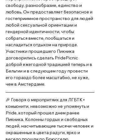
свободу, разнообразие, единство и 
любовь. Он предоставляет безопасное и 
гостеприимное пространство для людей 
любой сексуальной ориентации и 
гендерной идентичности, чтобы 
собраться вместе, пообщаться и 
насладиться отдыхом на природе. 
Участники прошедшего Пикника 
договорились сделать PridePicnic 
доброй ежегодной традицией теперь и в 
Бельгии и в следующем году провести 
его гораздо более масштабно, не хуже, 
чем в Амстердаме. 
🎉 Говоря о меропритяих для ЛГБТК+ 
комьюнити, невозможно не упомянуть и 
Pride, который прошел днем ранее 
Пикника. Колонны гордых и свободных 
людей, насчитывающие тысячи человек и 
окрашенные в цвета радуги, ярко и 
весело прошли по Брюсселю. 