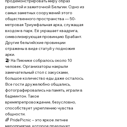
продемонстрировать миру образ 
развитой и зажиточной Бельгии. Одно из 
самых заметных сооружений этого 
общественного пространства — 50-
метровая Триумфальная арка, служащая 
входом в парк. Её украшает квадрига, 
символизирующая провинцию Брабант. 
Другие бельгийские провинции 
отражены в виде статуй у подножия 
арки. 
🏖️ На Пикнике собралось около 10 
человек. Организаторы накрыли 
замечательный стол с закусками, 
большое количество еды даже осталось. 
Все гости дружелюбно общались, 
фотографировались на память, играли в 
бадминтон. Такое 
времяпрепровождение, безусловно, 
способствует укреплению чувства 
общности. 
🌈 PridePicnic – это яркое летнее 
мероприятие, которое празднует 