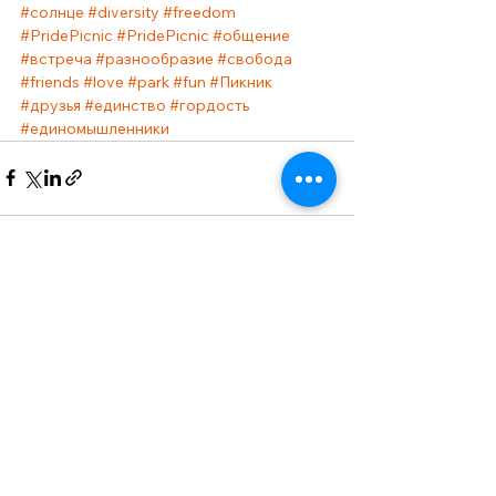
#солнце
#diversity
#freedom
#PridePicnic
#PridePicnic
#общение
#встреча
#разнообразие
#свобода
#friends
#love
#park
#fun
#Пикник
#друзья
#единство
#гордость
#единомышленники
Смотреть все
Недавние посты