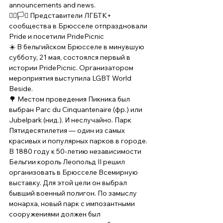
announcements and news.   
🏳️‍🌈🏳️‍⚧ Представители ЛГБТК+ 
сообщества в Брюсселе отпраздновали 
Pride и посетили PridePicnic 
☀️ В бельгийском Брюсселе в минувшую 
субботу, 21 мая, состоялся первый в 
истории PridePicnic. Организатором 
мероприятия выступила LGBT World 
Beside. 
🌳 Местом проведения Пикника был 
выбран Parc du Cinquantenaire (фр.) или 
Jubelpark (нид.). И неслучайно. Парк 
Пятидесятилетия — один из самых 
красивых и популярных парков в городе. 
В 1880 году к 50-летию независимости 
Бельгии король Леопольд II решил 
организовать в Брюсселе Всемирную 
выставку. Для этой цели он выбрал 
бывший военный полигон. По замыслу 
монарха, новый парк с импозантными 
сооружениями должен был 