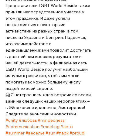
Представители LGBT World Beside также 
приняли непосредственное участие в 
этом празднике. И даже успели 
познакомиться с некоторыми 
активистами из разных стран, в том 
числе из Украины и Венгрии. Надеемся, 
что взаимодействие с 
единомышленниками позволит достигать 
в дальнейшем высоких результатов в 
нашей деятельности, а филиальная сеть 
LGBT World Beside получит наибольший 
импульс к развитию, чтобы мы могли 
помогать как можно большему числу 
людей по всей Европе. 
🤗 С нетерпением ждем встречи со всеми 
вами на следущих наших мероприятиях – 
в Эйндховене и, конечно, Амстердаме! 
Следите за анонсами и новостями.
#unity
#любовь
#mindedness
#communication
#meeting
#лето
#summer
#веселье
#sun
#парк
#proud