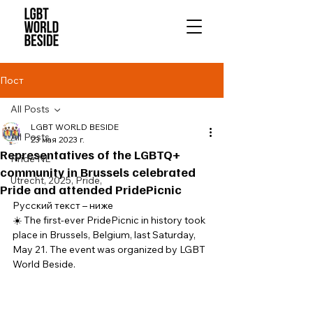
Пост
All Posts
LGBT WORLD BESIDE
All Posts
23 мая 2023 г.
Representatives of the LGBTQ+
Pride NL
community in Brussels celebrated
Utrecht, 2025, Pride,
Pride and attended PridePicnic
Русский текст – ниже 
☀️ The first-ever PridePicnic in history took 
place in Brussels, Belgium, last Saturday, 
May 21. The event was organized by LGBT 
World Beside. 