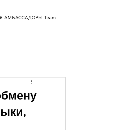
Я
АМБАССАДОРЫ
Team
обмену
зыки,