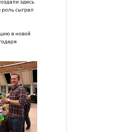
создали здесь 
 роль сыграл 
цию в новой 
годаря 