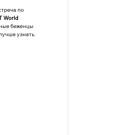
стреча по 
T World 
чные беженцы 
лучше узнать 