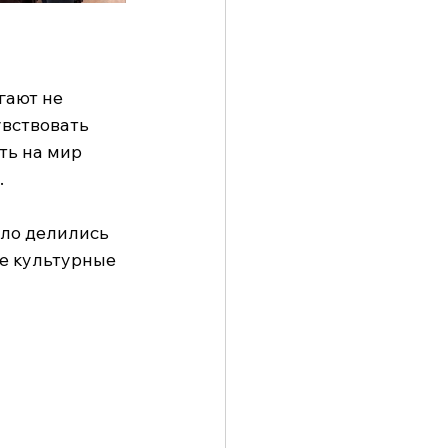
гают не 
увствовать 
ть на мир 
.
ело делились 
е культурные 