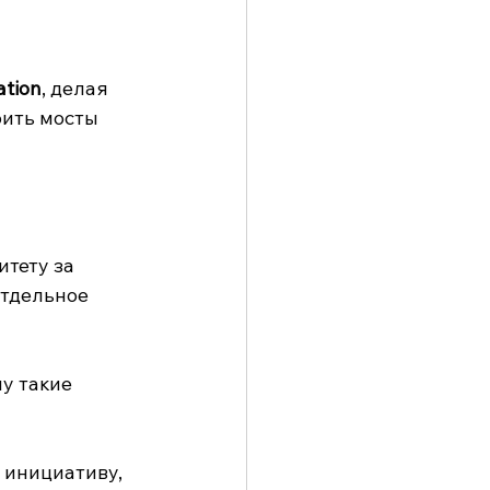
ation
, делая 
ить мосты 
тету за 
Отдельное 
у такие 
 инициативу, 