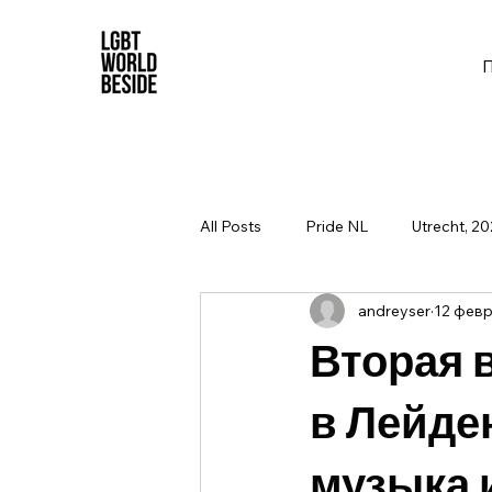
All Posts
Pride NL
Utrecht, 20
andreyser
12 февр.
Вторая 
в Лейде
музыка 