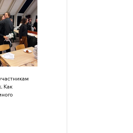
участникам 
. Как 
много 