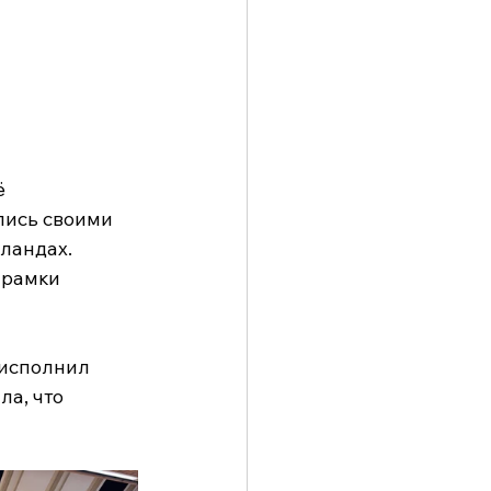
ё 
лись своими 
ландах. 
 рамки 
 исполнил 
а, что 