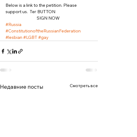
Below is a link to the petition. Please 
support us.  Тег BUTTON  
SIGN NOW  
#Russia
#ConstitutionoftheRussianFederation
#lesbian
#LGBT
#gay
Смотреть все
Недавние посты