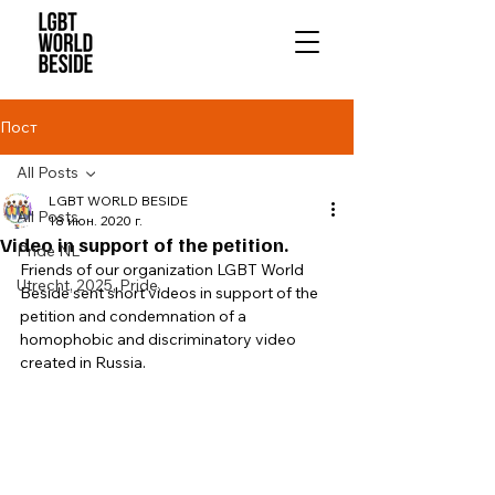
Пост
All Posts
LGBT WORLD BESIDE
All Posts
18 июн. 2020 г.
Video in support of the petition.
Pride NL
Friends of our organization LGBT World 
Utrecht, 2025, Pride,
Beside sent short videos in support of the 
petition and condemnation of a 
homophobic and discriminatory video 
created in Russia. 