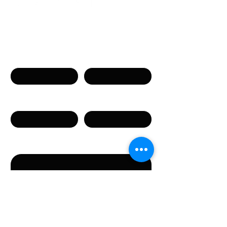
Связаться с нами
Имя
Фамилия
Телефон
Email
Сообщение
Направляя данную форму, вы соглашаетесь с
предоставлением указанных в форме
персональных данных.